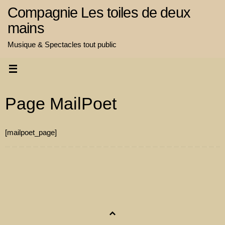
Passer
Compagnie Les toiles de deux
au
mains
contenu
Musique & Spectacles tout public
Page MailPoet
[mailpoet_page]