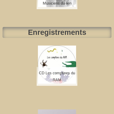
Musiciens du lien
Enregistrements
CD Les comptines du
RAM