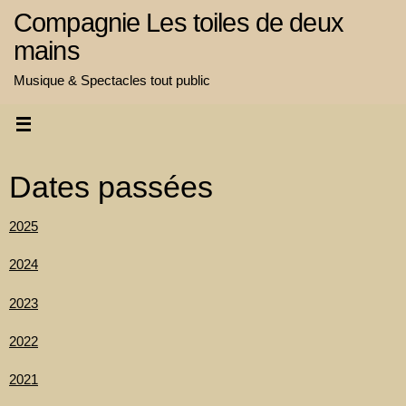
Passer
Compagnie Les toiles de deux
au
mains
contenu
Musique & Spectacles tout public
Dates passées
2025
2024
2023
2022
2021