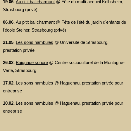
19.06.
Au p'tit bal charmant
@ Fête du multi-accueil Kolbsheim,
Strasbourg (privé)
06.06.
Au p'tit bal charmant
@ Fête de l'été du jardin d'enfants de
l'école Steiner, Strasbourg (privé)
21.05
.
Les sons nambules
@ Université de Strasbourg,
prestation privée
26.02.
Baignade sonore
@ Centre socioculturel de la Montagne-
Verte, Strasbourg
17.02.
Les sons nambules
@ Haguenau, prestation privée pour
entreprise
10.02.
Les sons nambules
@ Haguenau, prestation privée pour
entreprise