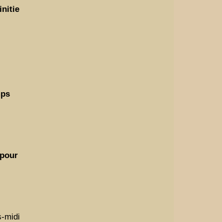
initie
mps
 pour
s-midi