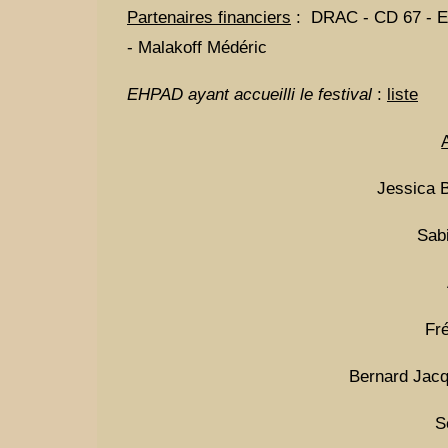
Partenaires financiers
: DRAC - CD 67 - Eu
- Malakoff Médéric
EHPAD ayant accueilli le festival
:
liste
Jessica B
Sab
Fr
Bernard Jacq
S