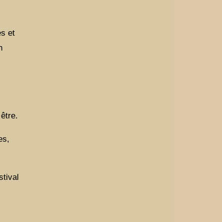
es et
n
être.
es,
stival