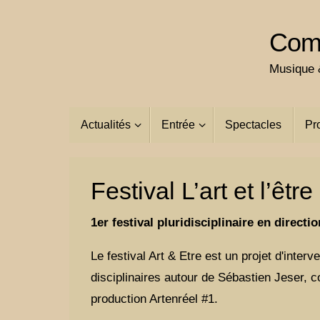
Passer
au
Comp
contenu
Musique &
Passer
Actualités
Entrée
Spectacles
Pr
au
contenu
Festival L’art et l’être
1er festival pluridisciplinaire en direct
Le festival Art & Etre est un projet d'interve
disciplinaires autour de Sébastien Jeser, c
production Artenréel #1.