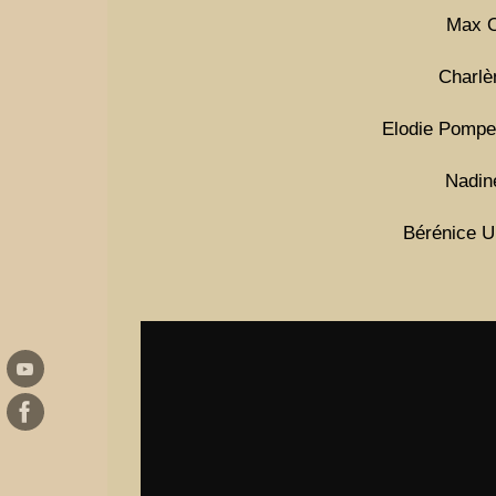
Max O
Charlè
Elodie Pompey
Nadin
Bérénice U