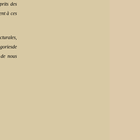
prits des
ent à ces
cturales,
agoriesde
e de nous