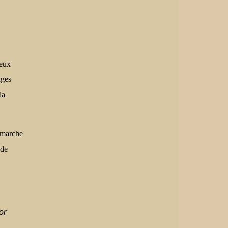
deux
ages
la
a marche
 de
or