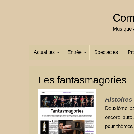
Passer
au
Comp
contenu
Musique &
Passer
Actualités
Entrée
Spectacles
Pr
au
contenu
Les fantasmagories
Histoires
Deuxième par
encore auto
pour thèmes 