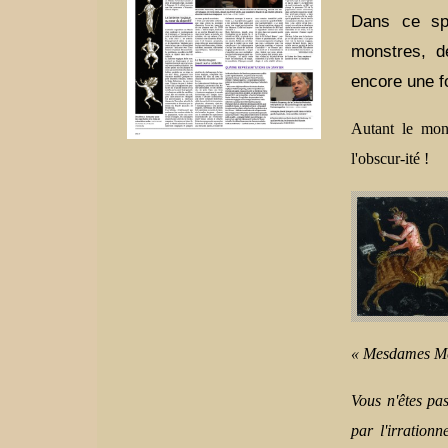
Dans ce spe
monstres, d
encore une f
Autant le mont
l'obscur-ité !
« Mesdames Me
Vous n'êtes pas
par l'irration