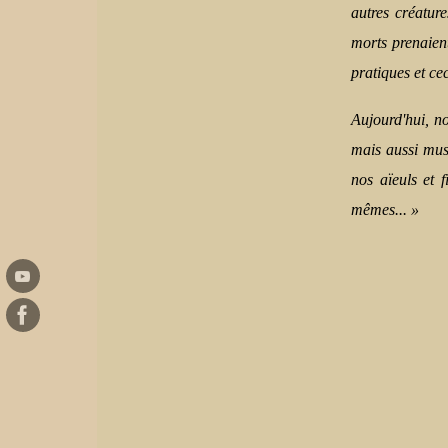
autres créatur
morts prenaient
pratiques et ce
Aujourd'hui, no
mais aussi musi
nos aïeuls et 
mêmes... »