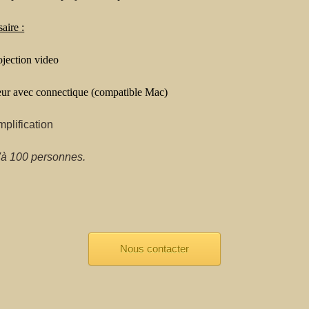
aire :
ojection video
teur avec connectique (compatible Mac)
mplification
'à 100 personnes.
Nous contacter