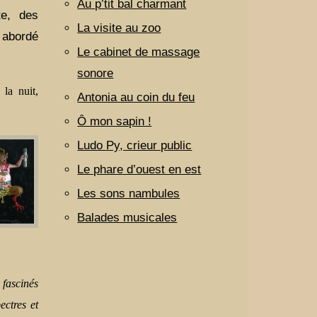
Au p’tit bal charmant
te, des
La visite au zoo
 abordé
Le cabinet de massage
sonore
la nuit,
Antonia au coin du feu
Ô mon sapin !
Ludo Py, crieur public
Le phare d’ouest en est
Les sons nambules
Balades musicales
 fascinés
ectres et