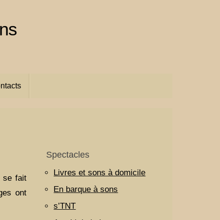
ins
ntacts
Spectacles
Livres et sons à domicile
se fait
En barque à sons
ges ont
s’TNT