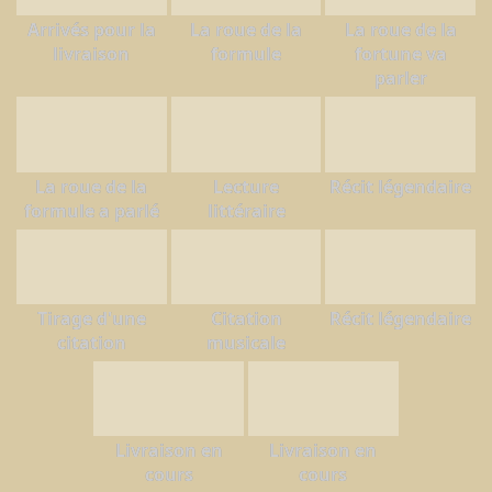
Arrivés pour la
La roue de la
La roue de la
livraison
formule
fortune va
parler
La roue de la
Lecture
Récit légendaire
formule a parlé
littéraire
Tirage d'une
Citation
Récit légendaire
citation
musicale
Livraison en
Livraison en
cours
cours