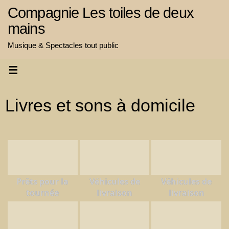
Passer
Compagnie Les toiles de deux
au
mains
contenu
Musique & Spectacles tout public
Livres et sons à domicile
Prêts pour la
Véhicules de
Véhicules de
tournée
livraison
livraison