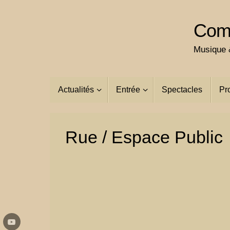
Passer
au
Comp
contenu
Musique &
Passer
Actualités
Entrée
Spectacles
Pr
au
contenu
Rue / Espace Public