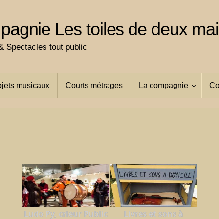
agnie Les toiles de deux ma
 Spectacles tout public
ojets musicaux
Courts métrages
La compagnie
Co
Ludo Py, crieur Public
Livres et sons à